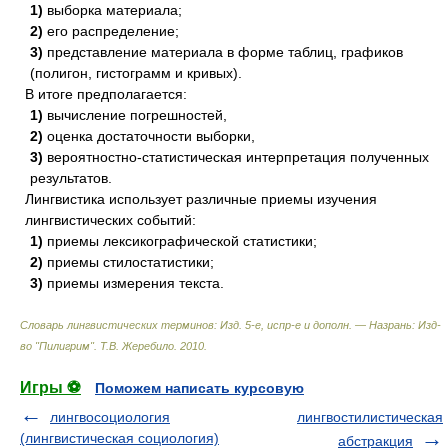
1)
выборка материала;
2)
его распределение;
3)
представление материала в форме таблиц, графиков
(полигон, гистограмм и кривых).
В итоге предполагается:
1)
вычисление погрешностей,
2)
оценка достаточности выборки,
3)
вероятностно-статистическая интерпретация полученных
результатов.
Лингвистика использует различные приемы изучения
лингвистических событий:
1)
приемы лексикографической статистики;
2)
приемы стилостатистики;
3)
приемы измерения текста.
Словарь лингвистических терминов: Изд. 5-е, испр-е и дополн. — Назрань: Изд-
во "Пилигрим"
.
Т.В. Жеребило
.
2010
.
Игры ⚽
Поможем написать курсовую
лингвосоциология
лингвостилистическая
(лингвистическая социология)
абстракция